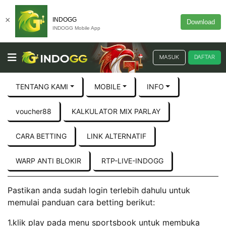
×
INDOGG
Download
INDOGG Mobile App
MASUK
DAFTAR
TENTANG KAMI
MOBILE
INFO
voucher88
KALKULATOR MIX PARLAY
CARA BETTING
LINK ALTERNATIF
WARP ANTI BLOKIR
RTP-LIVE-INDOGG
Pastikan anda sudah login terlebih dahulu untuk
memulai panduan cara betting berikut:
1.klik play pada menu sportsbook untuk membuka